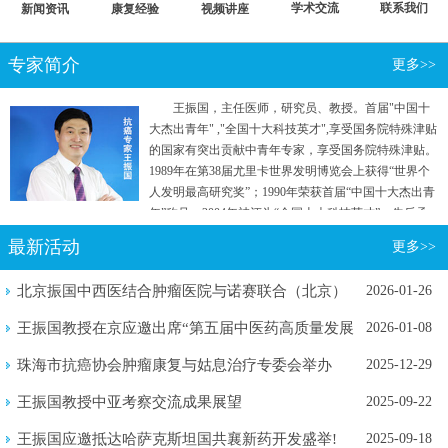
学术交流
联系我们
新闻资讯
康复经验
视频讲座
专家简介
更多>>
王振国，主任医师，研究员、教授。首届"中国十
大杰出青年" ,"全国十大科技英才",享受国务院特殊津贴
的国家有突出贡献中青年专家，享受国务院特殊津贴。
1989年在第38届尤里卡世界发明博览会上获得“世界个
人发明最高研究奖”；1990年荣获首届“中国十大杰出青
年”称号；2004年被评为“全国十大科技英才”。先后承
担国家"七五"重点攻关和“863计划”等五项国家级科研
最新活动
更多>>
项目。曾参加国家行政学院两院院士和专家理论研究
班。
北京振国中西医结合肿瘤医院与诺赛联合（北京）
2026-01-26
生物医学...
王振国教授在京应邀出席“第五届中医药高质量发展
2026-01-08
暨新质...
珠海市抗癌协会肿瘤康复与姑息治疗专委会举办
2025-12-29
2025年...
王振国教授中亚考察交流成果展望
2025-09-22
王振国应邀抵达哈萨克斯坦国共襄新药开发盛举!
2025-09-18