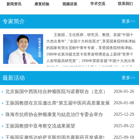
学术交流
联系我们
新闻资讯
康复经验
视频讲座
专家简介
更多>>
王振国，主任医师，研究员、教授。首届"中国十
大杰出青年" ,"全国十大科技英才",享受国务院特殊津贴
的国家有突出贡献中青年专家，享受国务院特殊津贴。
1989年在第38届尤里卡世界发明博览会上获得“世界个
人发明最高研究奖”；1990年荣获首届“中国十大杰出青
年”称号；2004年被评为“全国十大科技英才”。先后承
担国家"七五"重点攻关和“863计划”等五项国家级科研
最新活动
更多>>
项目。曾参加国家行政学院两院院士和专家理论研究
班。
北京振国中西医结合肿瘤医院与诺赛联合（北京）
2026-01-26
生物医学...
王振国教授在京应邀出席“第五届中医药高质量发展
2026-01-08
暨新质...
珠海市抗癌协会肿瘤康复与姑息治疗专委会举办
2025-12-29
2025年...
王振国教授中亚考察交流成果展望
2025-09-22
王振国应邀抵达哈萨克斯坦国共襄新药开发盛举!
2025-09-18