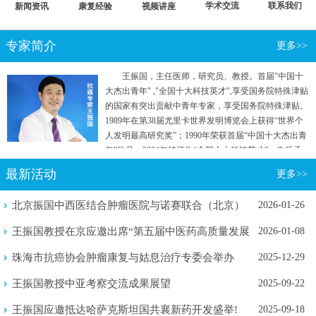
学术交流
联系我们
新闻资讯
康复经验
视频讲座
专家简介
更多>>
王振国，主任医师，研究员、教授。首届"中国十
大杰出青年" ,"全国十大科技英才",享受国务院特殊津贴
的国家有突出贡献中青年专家，享受国务院特殊津贴。
1989年在第38届尤里卡世界发明博览会上获得“世界个
人发明最高研究奖”；1990年荣获首届“中国十大杰出青
年”称号；2004年被评为“全国十大科技英才”。先后承
担国家"七五"重点攻关和“863计划”等五项国家级科研
最新活动
更多>>
项目。曾参加国家行政学院两院院士和专家理论研究
班。
北京振国中西医结合肿瘤医院与诺赛联合（北京）
2026-01-26
生物医学...
王振国教授在京应邀出席“第五届中医药高质量发展
2026-01-08
暨新质...
珠海市抗癌协会肿瘤康复与姑息治疗专委会举办
2025-12-29
2025年...
王振国教授中亚考察交流成果展望
2025-09-22
王振国应邀抵达哈萨克斯坦国共襄新药开发盛举!
2025-09-18