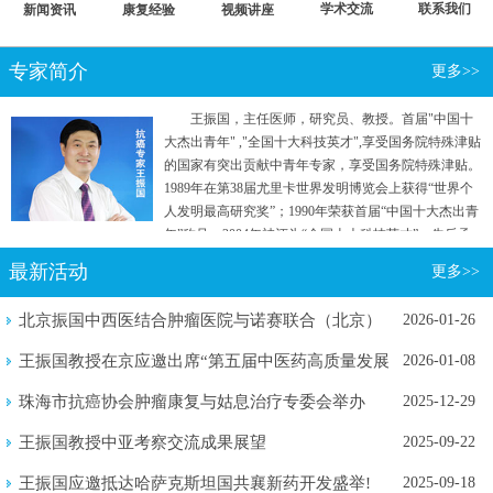
学术交流
联系我们
新闻资讯
康复经验
视频讲座
专家简介
更多>>
王振国，主任医师，研究员、教授。首届"中国十
大杰出青年" ,"全国十大科技英才",享受国务院特殊津贴
的国家有突出贡献中青年专家，享受国务院特殊津贴。
1989年在第38届尤里卡世界发明博览会上获得“世界个
人发明最高研究奖”；1990年荣获首届“中国十大杰出青
年”称号；2004年被评为“全国十大科技英才”。先后承
担国家"七五"重点攻关和“863计划”等五项国家级科研
最新活动
更多>>
项目。曾参加国家行政学院两院院士和专家理论研究
班。
北京振国中西医结合肿瘤医院与诺赛联合（北京）
2026-01-26
生物医学...
王振国教授在京应邀出席“第五届中医药高质量发展
2026-01-08
暨新质...
珠海市抗癌协会肿瘤康复与姑息治疗专委会举办
2025-12-29
2025年...
王振国教授中亚考察交流成果展望
2025-09-22
王振国应邀抵达哈萨克斯坦国共襄新药开发盛举!
2025-09-18