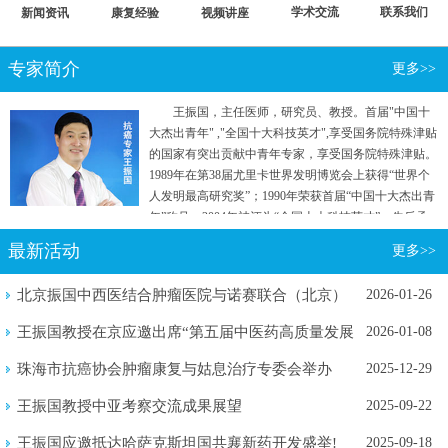
学术交流
联系我们
新闻资讯
康复经验
视频讲座
专家简介
更多>>
王振国，主任医师，研究员、教授。首届"中国十
大杰出青年" ,"全国十大科技英才",享受国务院特殊津贴
的国家有突出贡献中青年专家，享受国务院特殊津贴。
1989年在第38届尤里卡世界发明博览会上获得“世界个
人发明最高研究奖”；1990年荣获首届“中国十大杰出青
年”称号；2004年被评为“全国十大科技英才”。先后承
担国家"七五"重点攻关和“863计划”等五项国家级科研
最新活动
更多>>
项目。曾参加国家行政学院两院院士和专家理论研究
班。
北京振国中西医结合肿瘤医院与诺赛联合（北京）
2026-01-26
生物医学...
王振国教授在京应邀出席“第五届中医药高质量发展
2026-01-08
暨新质...
珠海市抗癌协会肿瘤康复与姑息治疗专委会举办
2025-12-29
2025年...
王振国教授中亚考察交流成果展望
2025-09-22
王振国应邀抵达哈萨克斯坦国共襄新药开发盛举!
2025-09-18