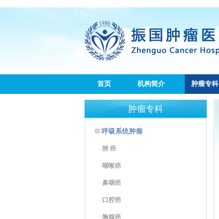
首页
机构简介
肿瘤专科
肿瘤专科
呼吸系统肿瘤
-
肺 癌
-
咽喉癌
-
鼻咽癌
-
口腔癌
-
胸腺癌