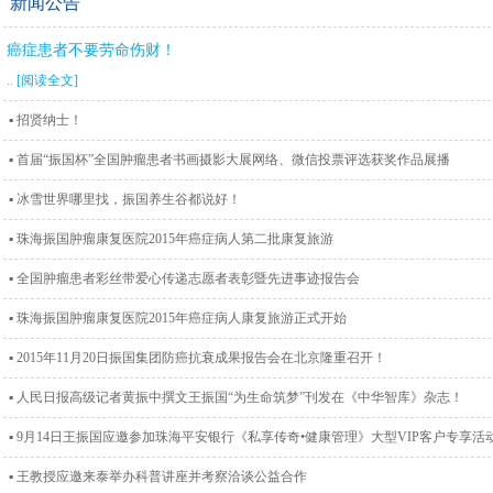
新闻公告
癌症患者不要劳命伤财！
..
[阅读全文]
▪ 招贤纳士！
▪ 首届“振国杯”全国肿瘤患者书画摄影大展网络、微信投票评选获奖作品展播
▪ 冰雪世界哪里找，振国养生谷都说好！
▪ 珠海振国肿瘤康复医院2015年癌症病人第二批康复旅游
▪ 全国肿瘤患者彩丝带爱心传递志愿者表彰暨先进事迹报告会
▪ 珠海振国肿瘤康复医院2015年癌症病人康复旅游正式开始
▪ 2015年11月20日振国集团防癌抗衰成果报告会在北京隆重召开！
▪ 人民日报高级记者黄振中撰文王振国“为生命筑梦”刊发在《中华智库》杂志！
▪ 9月14日王振国应邀参加珠海平安银行《私享传奇•健康管理》大型VIP客户专享活
▪ 王教授应邀来泰举办科普讲座并考察洽谈公益合作