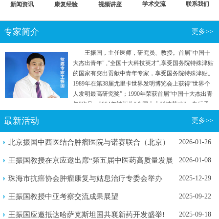
学术交流
联系我们
新闻资讯
康复经验
视频讲座
专家简介
更多>>
王振国，主任医师，研究员、教授。首届"中国十
大杰出青年" ,"全国十大科技英才",享受国务院特殊津贴
的国家有突出贡献中青年专家，享受国务院特殊津贴。
1989年在第38届尤里卡世界发明博览会上获得“世界个
人发明最高研究奖”；1990年荣获首届“中国十大杰出青
年”称号；2004年被评为“全国十大科技英才”。先后承
担国家"七五"重点攻关和“863计划”等五项国家级科研
最新活动
更多>>
项目。曾参加国家行政学院两院院士和专家理论研究
班。
北京振国中西医结合肿瘤医院与诺赛联合（北京）
2026-01-26
生物医学...
王振国教授在京应邀出席“第五届中医药高质量发展
2026-01-08
暨新质...
珠海市抗癌协会肿瘤康复与姑息治疗专委会举办
2025-12-29
2025年...
王振国教授中亚考察交流成果展望
2025-09-22
王振国应邀抵达哈萨克斯坦国共襄新药开发盛举!
2025-09-18