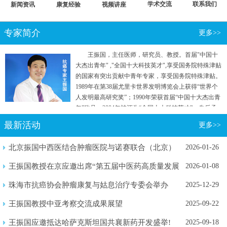
学术交流
联系我们
新闻资讯
康复经验
视频讲座
专家简介
更多>>
王振国，主任医师，研究员、教授。首届"中国十
大杰出青年" ,"全国十大科技英才",享受国务院特殊津贴
的国家有突出贡献中青年专家，享受国务院特殊津贴。
1989年在第38届尤里卡世界发明博览会上获得“世界个
人发明最高研究奖”；1990年荣获首届“中国十大杰出青
年”称号；2004年被评为“全国十大科技英才”。先后承
担国家"七五"重点攻关和“863计划”等五项国家级科研
最新活动
更多>>
项目。曾参加国家行政学院两院院士和专家理论研究
班。
北京振国中西医结合肿瘤医院与诺赛联合（北京）
2026-01-26
生物医学...
王振国教授在京应邀出席“第五届中医药高质量发展
2026-01-08
暨新质...
珠海市抗癌协会肿瘤康复与姑息治疗专委会举办
2025-12-29
2025年...
王振国教授中亚考察交流成果展望
2025-09-22
王振国应邀抵达哈萨克斯坦国共襄新药开发盛举!
2025-09-18