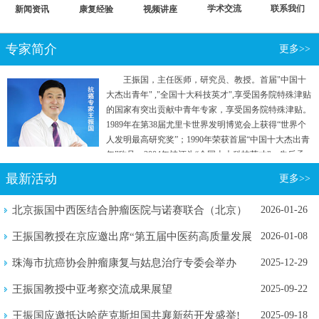
学术交流
联系我们
新闻资讯
康复经验
视频讲座
专家简介
更多>>
王振国，主任医师，研究员、教授。首届"中国十
大杰出青年" ,"全国十大科技英才",享受国务院特殊津贴
的国家有突出贡献中青年专家，享受国务院特殊津贴。
1989年在第38届尤里卡世界发明博览会上获得“世界个
人发明最高研究奖”；1990年荣获首届“中国十大杰出青
年”称号；2004年被评为“全国十大科技英才”。先后承
担国家"七五"重点攻关和“863计划”等五项国家级科研
最新活动
更多>>
项目。曾参加国家行政学院两院院士和专家理论研究
班。
北京振国中西医结合肿瘤医院与诺赛联合（北京）
2026-01-26
生物医学...
王振国教授在京应邀出席“第五届中医药高质量发展
2026-01-08
暨新质...
珠海市抗癌协会肿瘤康复与姑息治疗专委会举办
2025-12-29
2025年...
王振国教授中亚考察交流成果展望
2025-09-22
王振国应邀抵达哈萨克斯坦国共襄新药开发盛举!
2025-09-18