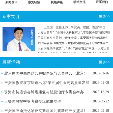
学术交流
联系我们
新闻资讯
康复经验
视频讲座
专家简介
更多>>
王振国，主任医师，研究员、教授。首届"中国十
大杰出青年" ,"全国十大科技英才",享受国务院特殊津贴
的国家有突出贡献中青年专家，享受国务院特殊津贴。
1989年在第38届尤里卡世界发明博览会上获得“世界个
人发明最高研究奖”；1990年荣获首届“中国十大杰出青
年”称号；2004年被评为“全国十大科技英才”。先后承
担国家"七五"重点攻关和“863计划”等五项国家级科研
最新活动
更多>>
项目。曾参加国家行政学院两院院士和专家理论研究
班。
北京振国中西医结合肿瘤医院与诺赛联合（北京）
2026-01-26
生物医学...
王振国教授在京应邀出席“第五届中医药高质量发展
2026-01-08
暨新质...
珠海市抗癌协会肿瘤康复与姑息治疗专委会举办
2025-12-29
2025年...
王振国教授中亚考察交流成果展望
2025-09-22
王振国应邀抵达哈萨克斯坦国共襄新药开发盛举!
2025-09-18