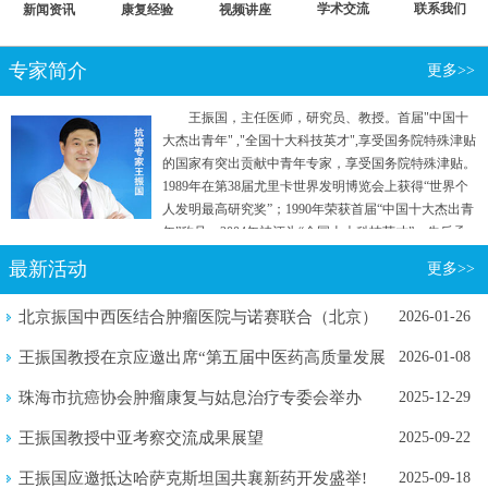
学术交流
联系我们
新闻资讯
康复经验
视频讲座
专家简介
更多>>
王振国，主任医师，研究员、教授。首届"中国十
大杰出青年" ,"全国十大科技英才",享受国务院特殊津贴
的国家有突出贡献中青年专家，享受国务院特殊津贴。
1989年在第38届尤里卡世界发明博览会上获得“世界个
人发明最高研究奖”；1990年荣获首届“中国十大杰出青
年”称号；2004年被评为“全国十大科技英才”。先后承
担国家"七五"重点攻关和“863计划”等五项国家级科研
最新活动
更多>>
项目。曾参加国家行政学院两院院士和专家理论研究
班。
北京振国中西医结合肿瘤医院与诺赛联合（北京）
2026-01-26
生物医学...
王振国教授在京应邀出席“第五届中医药高质量发展
2026-01-08
暨新质...
珠海市抗癌协会肿瘤康复与姑息治疗专委会举办
2025-12-29
2025年...
王振国教授中亚考察交流成果展望
2025-09-22
王振国应邀抵达哈萨克斯坦国共襄新药开发盛举!
2025-09-18